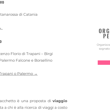
ivo
ntanarossa di Catania
 →
ORG
PE
o
Organizza 
sognato 
cenzo Florio di Trapani – Birgi
 Palermo Falcone e Borsellino
a Trapani o Palermo →
pacchetto è una proposta di
viaggio
ta a chi è alla ricerca di viaggi a costo