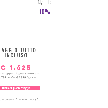
Night Life
10%
IAGGIO TUTTO
INCLUSO
€ 1.625
e, Maggio, Giugno, Settembre;
1.785
Luglio;
€
1.839
Agosto
Richiedi questo Viaggio
o a persona in camera doppia.