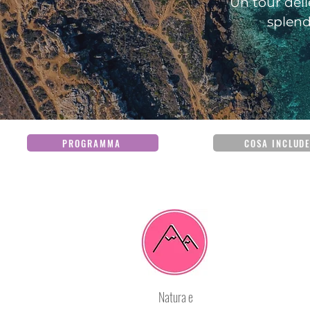
Un tour delle
splend
PROGRAMMA
COSA INCLUD
Natura e