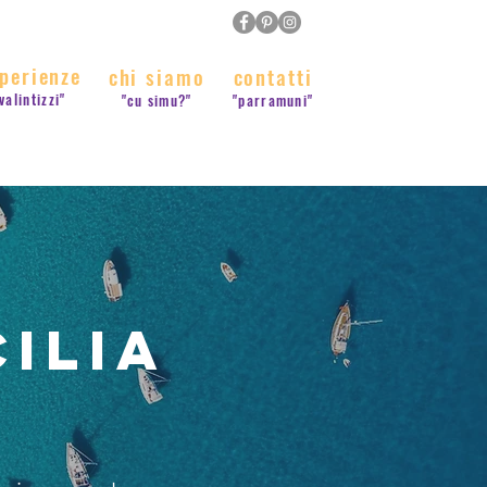
perienze
chi siamo
contatti
valintizzi"
"cu simu?"
"parramuni"
cilia