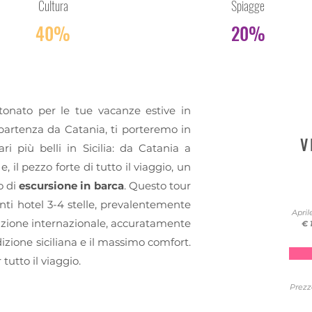
Cultura
Spiagge
40%
20%
tonato per le tue vacanze estive in
n partenza da Catania, ti porteremo in
V
i più belli in Sicilia: da Catania a
 il pezzo forte di tutto il viaggio, un
o di
escursione in barca
. Questo tour
ti hotel 3-4 stelle, prevalentemente
April
lazione internazionale, accuratamente
€
dizione siciliana e il massimo comfort.
utto il viaggio.
Prezz