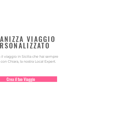
ANIZZA VIAGGIO
RSONALIZZATO
il viaggio in Sicilia che hai sempre
con Chiara, la nostra Local Expert.
Crea il tuo Viaggio