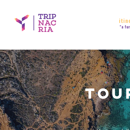
itin
"a fu
Tour