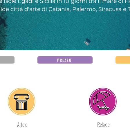
 Isole Egadi e Sicilia in 10 giorni tra il mare di 
ide città d'arte di Catania, Palermo, Siracusa e 
indice
E
PREZZO
Arte e
Relax e