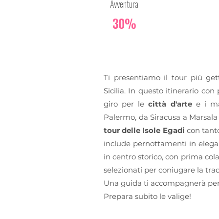
Avventura
30%
Ti presentiamo il tour più get
Sicilia. In questo itinerario co
giro per le
città d'arte
e i mar
Palermo, da Siracusa a Marsala e,
tour delle Isole Egadi
con tant
include pernottamenti in elegan
in centro storico, con prima co
selezionati per coniugare la tra
Una guida ti accompagnerà per t
Prepara subito le valige!