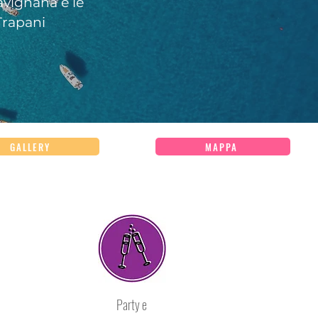
Favignana e le
Trapani
GALLERY
MAPPA
Party e