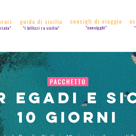
consigli di viaggio
es
erari
guida di sicilia
"cunsigghi"
"
rriata"
"i billizzi ra sicilia"
PACCHETTO
 Egadi e Si
10 giorni