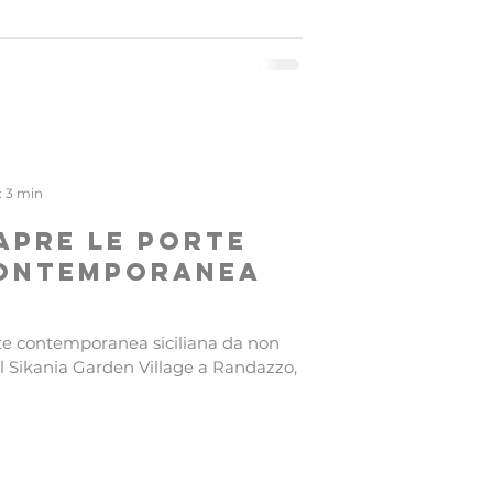
: 3 min
apre le porte
contemporanea
te contemporanea siciliana da non
el Sikania Garden Village a Randazzo,