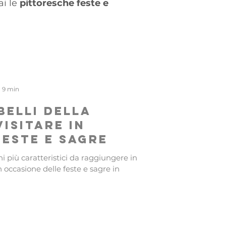
ai le
pittoresche feste e
: 9 min
 belli della
visitare in
este e sagre
i più caratteristici da raggiungere in
 occasione delle feste e sagre in