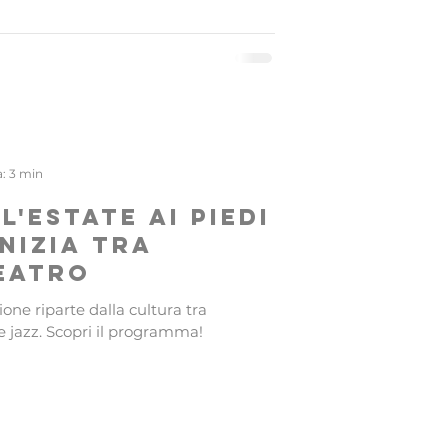
a: 3 min
l'estate ai piedi
inizia tra
eatro
one riparte dalla cultura tra
 e jazz. Scopri il programma!