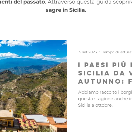
menti del passato
. Attraverso questa guida scoprir
sagre in Sicilia.
19 set 2023
Tempo di lettura
I paesi più
Sicilia da 
autunno: f
Abbiamo raccolto i borgh
questa stagione anche in
Sicilia a ottobre.