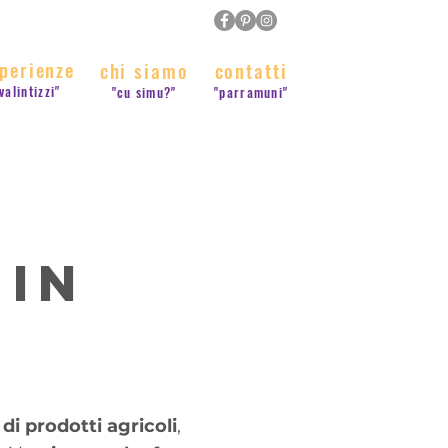
perienze
chi siamo
contatti
valintizzi"
"cu simu?"
"parramuni"
 in
di prodotti agricoli
,