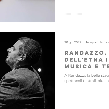
28 giu 2022
Tempo di lettur
Randazzo, 
dell'Etna 
musica e t
A Randazzo la bella stagi
spettacoli teatrali, blues