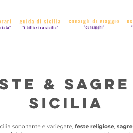
consigli di viaggio
es
erari
guida di sicilia
"cunsigghi"
"
rriata"
"i billizzi ra sicilia"
ste & Sagre
Sicilia
icilia sono tante e variegate,
feste religiose
,
sagre 