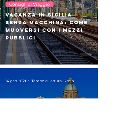
Consigli di Viaggio
Vacanza in Sicilia
senza macchina: come
muoversi con i mezzi
pubblici
14 gen 2021
Tempo di lettura: 6 min
Borghi & Città
La città dei mosaici, 10
cose da vedere a
Piazza Armerina e