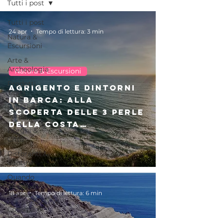
Tutti i post
Tutti i post
24 apr
Tempo di lettura: 3 min
Natura &
Escursioni
Arte &
Archeologia
Natura & Escursioni
Prodotti
Agrigento e dintorni
Tipici
in barca: alla
Eventi &
scoperta delle 3 perle
Sagre
della costa
Borghi &
agrigentina
Città
Ristoranti &
Cantine
Quando
andare in
18 apr
Tempo di lettura: 6 min
Sicilia
Consigli di