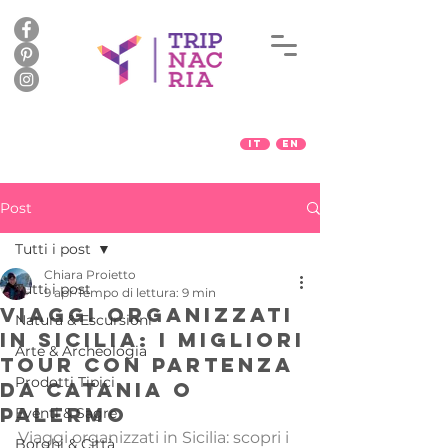
IT
EN
Post
Tutti i post
Chiara Proietto
Tutti i post
9 apr
Tempo di lettura: 9 min
Viaggi organizzati
Natura & Escursioni
in Sicilia: i migliori
Arte & Archeologia
tour con partenza
Prodotti Tipici
da Catania o
Palermo
Eventi & Sagre
Viaggi organizzati in Sicilia: scopri i 
Borghi & Città