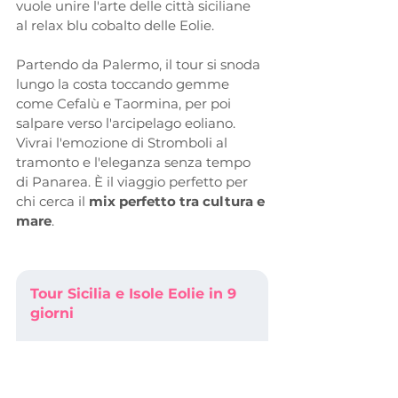
vuole unire l'arte delle città siciliane 
al relax blu cobalto delle Eolie. 
Partendo da Palermo, il tour si snoda 
lungo la costa toccando gemme 
come Cefalù e Taormina, per poi 
salpare verso l'arcipelago eoliano. 
Vivrai l'emozione di Stromboli al 
tramonto e l'eleganza senza tempo 
di Panarea. È il viaggio perfetto per 
chi cerca il 
mix perfetto tra cultura e 
mare
.
Tour Sicilia e Isole Eolie in 9 
giorni
Punto di forza
: il mix perfetto tra 
città d'arte, mare e paesaggi 
naturali incredibili