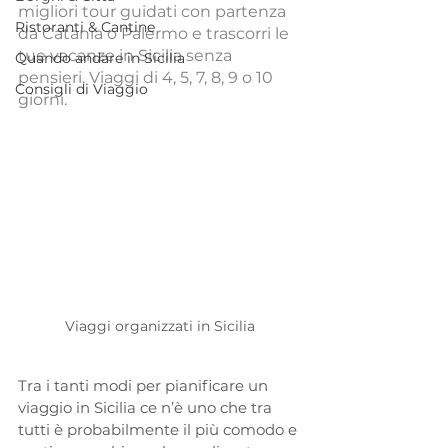
migliori tour guidati con partenza 
Ristoranti & Cantine
da Catania o Palermo e trascorri le 
tue vacanze in Sicilia senza 
Quando andare in Sicilia
pensieri. Viaggi di 4, 5, 7, 8, 9 o 10 
Consigli di Viaggio
giorni.
Viaggi organizzati in Sicilia
Tra i tanti modi per pianificare un 
viaggio in Sicilia ce n’è uno che tra 
tutti è probabilmente il più comodo e 