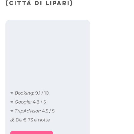
(Città di Lipari)
⭐ 
Booking
: 9.1 / 10
⭐ 
Google:
 4.8 / 5
⭐ 
TripAdvisor:
 4.5 / 5
💰 Da € 73 a notte