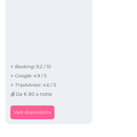
⭐ 
Booking
: 9.2 / 10
⭐ 
Google
: 4.9 / 5
⭐ 
TripAdvisor
: 4.6 / 5
💰 Da € 80 a notte
Vedi disponibilità