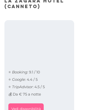
La Zagara Hotel 
(Canneto)
⭐ 
Booking
: 9.1 / 10
⭐ 
Google
: 4.4 / 5
⭐ 
TripAdvisor
: 4.5 / 5
💰 Da € 75 a notte
Vedi disponibilità