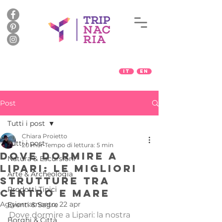
IT
EN
Post
Tutti i post
Chiara Proietto
Tutti i post
20 mar
Tempo di lettura: 5 min
Dove dormire a
Natura & Escursioni
Lipari: le migliori
Arte & Archeologia
strutture tra
Prodotti Tipici
centro e mare
Aggiornamento:
22 apr
Eventi & Sagre
Dove dormire a Lipari: la nostra 
Borghi & Città