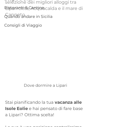
selezione dei migliori alloggi tra 
Ristoranti & Cantine
Lipari città, Acquacalda e il mare di 
Canneto.
Quando andare in Sicilia
Consigli di Viaggio
Dove dormire a Lipari
Stai pianificando la tua 
vacanza alle 
Isole Eolie
 e hai pensato di fare base 
a Lipari? Ottima scelta!