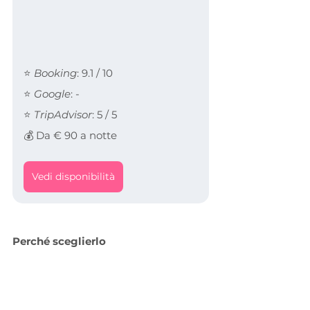
⭐ 
Booking
: 9.1 / 10
⭐ 
Google
: -
⭐ 
TripAdvisor
: 5 / 5
💰 Da € 90 a notte
Vedi disponibilità
Perché sceglierlo
Questa struttura si trova a pochi 
metri dalla spiaggia di Canneto. Ogni 
alloggio è indipendente e servito da 