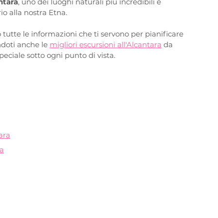
ntara
, uno dei luoghi naturali più incredibili e 
rio alla nostra Etna.
 tutte le informazioni che ti servono per pianificare 
doti anche le 
migliori escursioni all'Alcantara
 da 
eciale sotto ogni punto di vista.
tara
ra