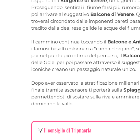
leggendaria 
Sorgente di Venere
, un laghetto 
Proseguendo, sentirai il fiume farsi più rumoro
poi arrivare al suggestivo 
Balcone di Venere
. 
troverai circondato dalle imponenti pareti basa
tradito dalla dea, rese gelide le acque del fium
Il cammino continua toccando il 
Balcone e Anf
i famosi basalti colonnari a "canna d'organo", sco
poi nel punto più intimo del percorso, il 
Balcon
delle Gole, per poi passare attraverso il suggest
iconiche creano un passaggio naturale unico. 
Dopo aver osservato la stratificazione millenaria
finale tramite ascensore ti porterà sulla 
Spiagg
permettendoti di sostare sulla riva e ammirare
dominano la valle.
💡
 Il consiglio di Tripnacria