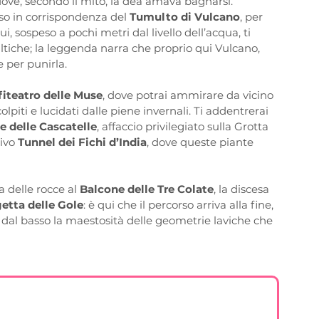
dove, secondo il mito, la dea amava bagnarsi. 
so in corrispondenza del 
Tumulto di Vulcano
, per 
Qui, sospeso a pochi metri dal livello dell’acqua, ti 
ltiche; la leggenda narra che proprio qui Vulcano, 
e per punirla.
iteatro delle Muse
, dove potrai ammirare da vicino 
lpiti e lucidati dalle piene invernali. Ti addentrerai 
e delle Cascatelle
, affaccio privilegiato sulla Grotta 
ivo 
Tunnel dei Fichi d’India
, dove queste piante 
 delle rocce al 
Balcone delle Tre Colate
, la discesa 
etta delle Gole
: è qui che il percorso arriva alla fine, 
 dal basso la maestosità delle geometrie laviche che 