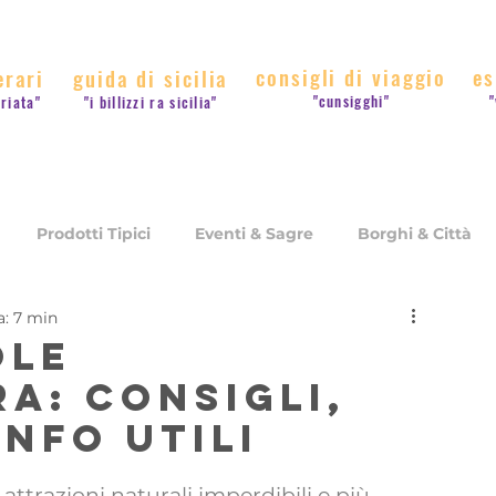
consigli di viaggio
es
erari
guida di sicilia
"cunsigghi"
"
rriata"
"i billizzi ra sicilia"
Prodotti Tipici
Eventi & Sagre
Borghi & Città
a: 7 min
Consigli di Viaggio
ole
a: consigli,
info utili
attrazioni naturali imperdibili e più 