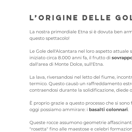
L’origine delle G
La nostra primordiale Etna si è dovuta ben arm
questo spettacolo! 
Le Gole dell'Alcantara nel loro aspetto attuale 
iniziato circa 8.000 anni fa, il frutto di 
sovrappos
dall'area di Monte Dolce, sull'Etna. 
La lava, riversandosi nel letto del fiume, incon
termico. Questo causò un raffreddamento est
contraendosi durante la solidificazione, diede o
È proprio grazie a questo processo che si sono 
oggi possiamo ammirare: i 
basalti colonnari
. 
Queste rocce assumono geometrie affascinanti, 
"rosetta" fino alle maestose e celebri formazio