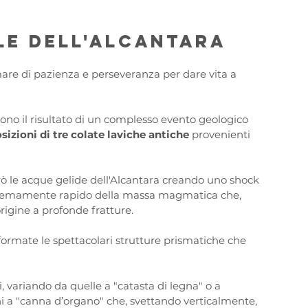
ole dell'Alcantara
are di pazienza e perseveranza per dare vita a 
sono il risultato di un complesso evento geologico 
izioni di tre colate laviche
antiche 
provenienti 
trò le acque gelide dell'Alcantara creando uno shock 
remamente rapido della massa magmatica che, 
rigine a profonde fratture. 
formate le spettacolari strutture prismatiche che 
variando da quelle a "catasta di legna" o a 
ni a "canna d’organo" che, svettando verticalmente, 