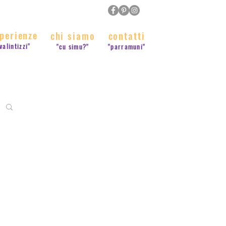
perienze
chi siamo
contatti
valintizzi"
"cu simu?"
"parramuni"