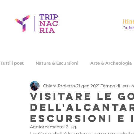
itin
"a fu
Tutti i post
Natura & Escursioni
Arte & Archeologia
Chiara Proietto
21 gen 2021
Tempo di lettur
Ristoranti & Cantine
Quando andare in Sicilia
Visitare le G
dell'Alcantar
escursioni e 
Aggiornamento:
2 lug
Le Gole dell'Alcantara sono una delle 