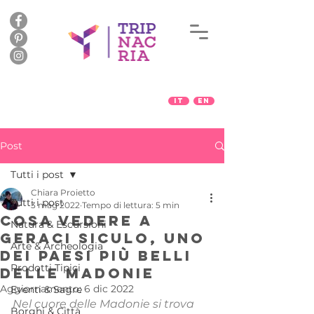
IT
EN
Post
Tutti i post
Chiara Proietto
Tutti i post
3 mag 2022
Tempo di lettura: 5 min
Cosa vedere a
Natura & Escursioni
Geraci Siculo, uno
Arte & Archeologia
dei paesi più belli
Prodotti Tipici
delle Madonie
Aggiornamento:
6 dic 2022
Eventi & Sagre
Nel cuore delle Madonie si trova 
Borghi & Città