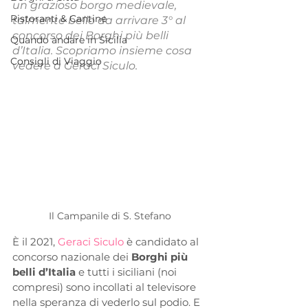
un grazioso borgo medievale, 
Ristoranti & Cantine
talmente bello da arrivare 3° al 
concorso dei Borghi più belli 
Quando andare in Sicilia
d’Italia. Scopriamo insieme cosa 
Consigli di Viaggio
vedere a Geraci Siculo.
Il Campanile di S. Stefano
È il 2021, 
Geraci Siculo
 è candidato al 
concorso nazionale dei 
Borghi più 
belli d’Italia
 e tutti i siciliani (noi 
compresi) sono incollati al televisore 
nella speranza di vederlo sul podio. E 