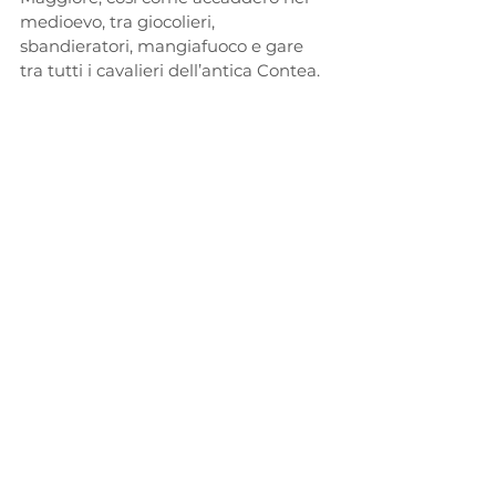
medioevo, tra giocolieri, 
sbandieratori, mangiafuoco e gare 
tra tutti i cavalieri dell’antica Contea.
10. Il Parco delle Madonie e le Torbiere
Il Parco delle Madonie non è 
importante solo per essere uno dei 
quattro 
Parchi Naturali Regionali di 
Sicilia
. La sua rilevanza, infatti, va ben 
oltre a questo: la sua natura ospita 
l'
Abies nebrodensis
, una specie di 
Abete arrivata in Sicilia più di 10.000 
anni fa, prima dell'ultima glaciazione, 
e quella più minacciata del 
Mediterraneo. 
Proprio a Geraci Siculo si trovano le 
informazioni più antiche a riguardo, 