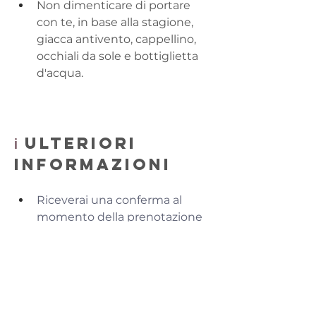
Non dimenticare di portare 
con te, in base alla stagione, 
giacca antivento, cappellino, 
occhiali da sole e bottiglietta 
d'acqua.
ℹ️
 ULTERIORI 
INFORMAZIONI
Riceverai una conferma al 
momento della prenotazione 
con istruzioni dettagliate per 
partecipare
Al tour può partecipare un 
gruppo di massimo 4 persone