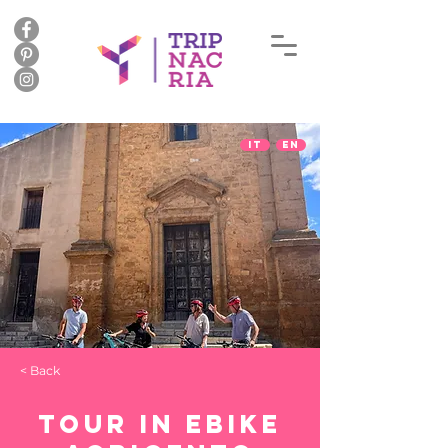
IT
EN
< Back
Tour in eBike