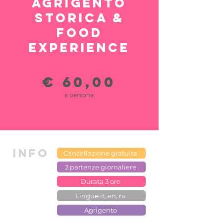
Agrigento
Storica &
Food
Experience
€ 60,00
a persona
INFO
Cancellazione gratuita
2 partenze giornaliere
Durata 3 ore
Lingue it, en, ru
Agrigento