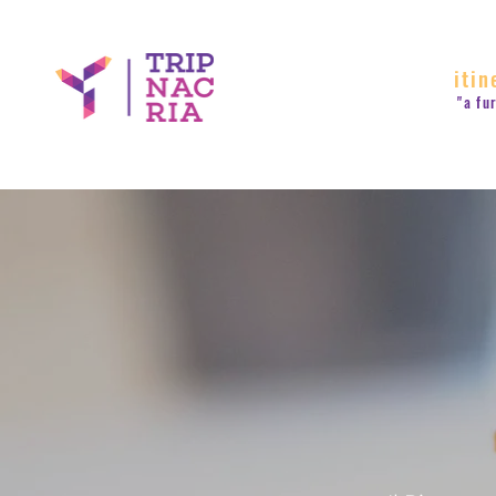
itin
"a fu