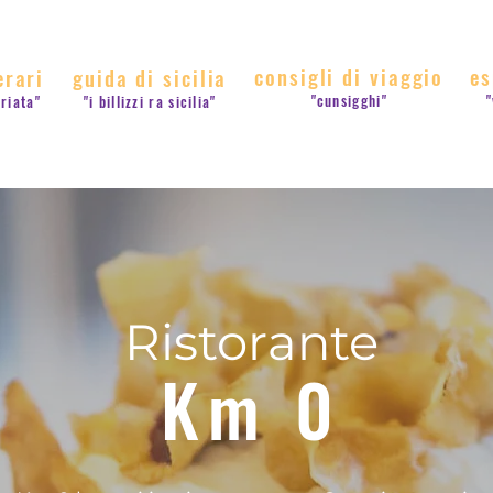
consigli di viaggio
es
erari
guida di sicilia
"cunsigghi"
"
rriata"
"i billizzi ra sicilia"
Ristorante
Km 0