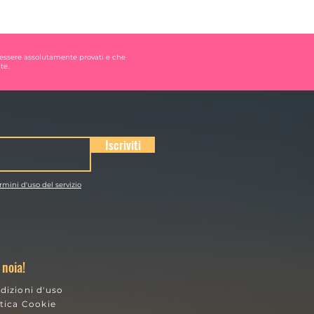
 essere assolutamente provati e che
te.
Iscriviti
rmini d'uso del servizio
 noia!
dizioni d'uso
itica Cookie