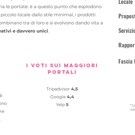
Locale
na le portate: è a questo punto che esplodono
Propost
to piccolo locale dallo stile minimal, i prodotti
i combinano tra di loro e si evolvono dando vita a
Servizi
eativi e davvero unici
.
Rappor
Fascia 
I VOTI SUI MAGGIORI
PORTALI
Tripadvisor
4,5
di
Google
4,4
sono
Yelp
5
* L
co
tre
.