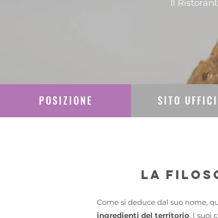
Il Ristoran
POSIZIONE
SITO UFFIC
La filos
Come si deduce dal suo nome, qui
ingredienti del territorio
. I suoi