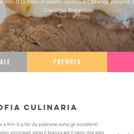
te Km 0 lo trovi in pieno centro a Catania, proprio d
Giardino Botanico.
IALE
PRENOTA
ofia culinaria
 a Km 0 a far da padrone sono gli eccellenti
 colori principali sono il bianco ed il nero, ma solo