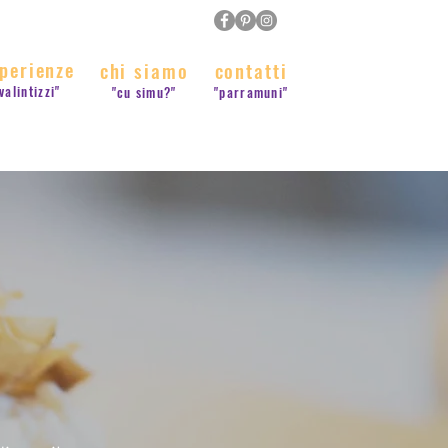
perienze
chi siamo
contatti
valintizzi"
"cu simu?"
"parramuni"