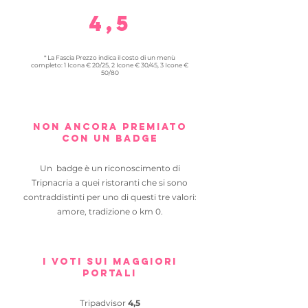
4,5
* La Fascia Prezzo indica il costo di un menù
completo: 1 Icona € 20/25, 2 Icone € 30/45, 3 Icone €
50/80
NON ANCORA PREMIATO
CON un BADGE
Un badge è un riconoscimento di
Tripnacria a quei ristoranti che si sono
contraddistinti per uno di questi tre valori:
amore, tradizione o km 0.
I VOTI SUI MAGGIORI
PORTALI
Tripadvisor
4,5