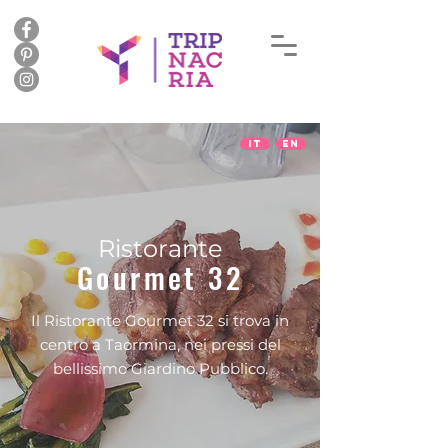
IT
EN
Ristorante
Gourmet 32
Il Ristorante Gourmet 32 si trova in
centro a Taormina, nei pressi del
bellissimo Giardino Pubblico.