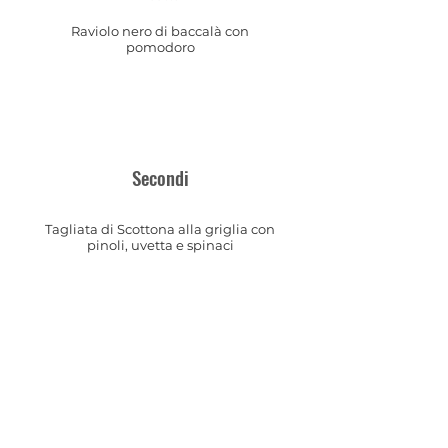
Raviolo nero di baccalà con
pomodoro
Secondi
Tagliata di Scottona alla griglia con
pinoli, uvetta e spinaci
Involtini di Pesce spada con
verdure
Dessert