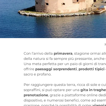
Con l’arrivo della 
primavera
, stagione ormai all
della natura si fa sempre più pressante, anche 
Una meta perfetta per un paio di giorni di tranqui
offrire 
paesaggi sorprendenti
, 
prodotti tipici
sacro e profano.
Per raggiungere questa terra, ricca di sole e cu
sopraffini, si può optare per una 
gita in traghe
prenotazione
, grazie a piattaforme online dedic
dispositivo, e numerosi benefici, come ad esem
ricezione, nonché la possibilità di poter 
viaggi