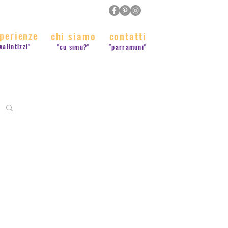
perienze
chi siamo
contatti
valintizzi"
"cu simu?"
"parramuni"