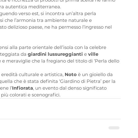
ra autentica mediterranea.
uendo verso est, si incontra un’altra perla 
nsi che l’armonia tra ambiente naturale e 
o delizioso paese, ne ha permesso l’ingresso nel 
ensi alla parte orientale dell’isola con la celebre 
nteggiata da 
giardini lussureggianti
 e 
ville 
 e meraviglie che la fregiano del titolo di ‘Perla dello 
eredità culturale e artistica, 
Noto 
è un gioiello da 
lla che è stata definita ‘Giardino di Pietra’ per la 
ene l’
Infiorata
, un evento dal denso significato 
i più colorati e scenografici.