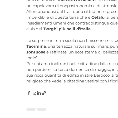
un capolavoro di enogastronomia e di atmosfe
Allontanandosi dal frastuono cittadino, e proseg
imperdibile di questa terra che è 
Cefalù
: si pe
insediamenti umani che contraddistingue quest
club dei ‘
Borghi più belli d’Italia
’.
Le sorprese in terra sicula non finiscono, se si p
Taormina
, una terrazza naturale sul mare, pu
sontuose
 e raffinate; un ecosistema di bellezze
Ionio’.
Per chi ama inoltrarsi nelle cittadine dalla ricca 
non perdere. La terza domenica di maggio, in que
sua ricca quantità di edifici in stile Barocco, si ti
religioso che vede la cittadina vestirsi con i fior