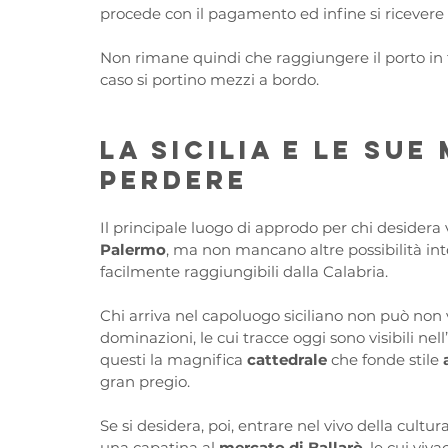
procede con il pagamento ed infine si ricevere vi
Non rimane quindi che raggiungere il porto in 
caso si portino mezzi a bordo.
La Sicilia e le sue
perdere
Il principale luogo di approdo per chi desidera v
Palermo
, ma non mancano altre possibilità inter
facilmente raggiungibili dalla Calabria.
Chi arriva nel capoluogo siciliano non può non vi
dominazioni, le cui tracce oggi sono visibili nell’
questi la magnifica 
cattedrale 
che fonde stile 
gran pregio. 
Se si desidera, poi, entrare nel vivo della cultu
una capatina al 
mercato di Ballarò
, le cui viv