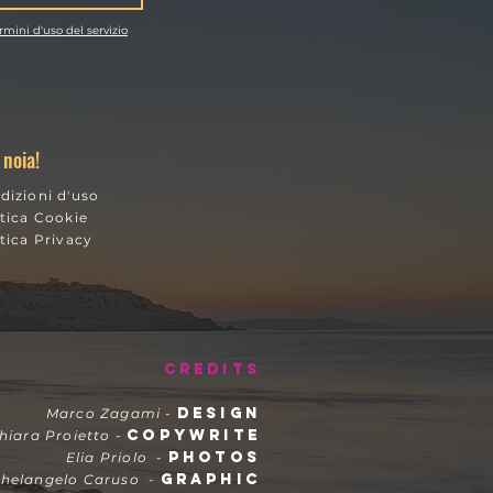
rmini d'uso del servizio
o
:
 noia!
dizioni d'uso
itica Cookie
itica Privacy
CREDITS
DESIGN
Marco Zagami -
COPYWRITE
hiara Proietto
-
PHOTOS
Elia Priolo
-
GRAPHIC
chelangelo Caruso
-