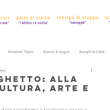
consigli di viaggio
es
erari
guida di sicilia
"cunsigghi"
"
rriata"
"i billizzi ra sicilia"
Prodotti Tipici
Eventi & Sagre
Borghi & Città
 min
Consigli di Viaggio
aghetto: alla
ultura, arte e
, dalla terraferma è facilissimo grazie a 