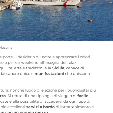
Messina
e porte, il desiderio di uscire e apprezzare i colori 
solo per un weekend all’insegna del relax.
llità, arte e tradizioni è la 
Sicilia
, capace di 
 dal sapore unico e 
manifestazioni 
che uniscono 
ltura, nonché luogo di elezione per i buongustai più 
tto
. Si tratta di una tipologia di viaggio di 
facile 
ate e alla possibilità di accedervi da ogni tipo di 
pio eccellenti 
servizi a bordo
 di intrattenimento e 
are con un proprio mezzo
.