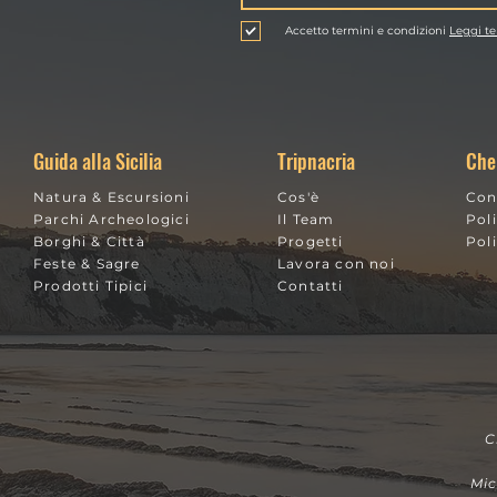
Accetto termini e condizioni
Leggi te
Guida al
fare body
noleggio aut
g nella
in Sicilia 2026
Guida alla Sicilia
Tripnacria
Che
10 modi per
Alcantara:
risparmiare e
da
Natura & Escursioni
Cos'è
Con
godersi il
tiva
Parchi Archeologici
Il Team
Pol
viaggio senza
Borghi & Città
Progetti
Pol
Feste & Sagre
Lavora con noi
pensieri
Prodotti Tipici
Contatti
C
Mi