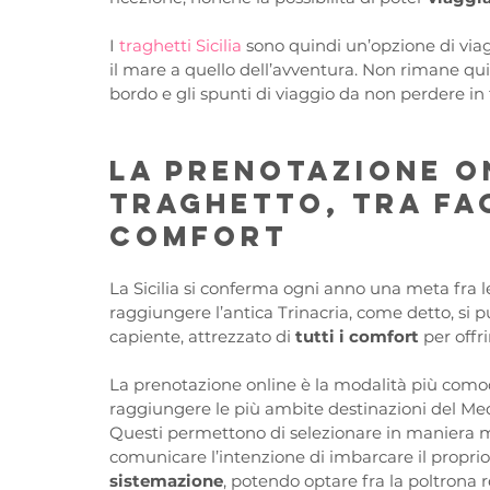
I 
traghetti Sicilia
 sono quindi un’opzione di via
il mare a quello dell’avventura. Non rimane qui
bordo e gli spunti di viaggio da non perdere in t
La prenotazione on
traghetto, tra fac
comfort
La Sicilia si conferma ogni anno una meta fra le 
raggiungere l’antica Trinacria, come detto, si pu
capiente, attrezzato di 
tutti i comfort
 per offr
La prenotazione online è la modalità più comod
raggiungere le più ambite destinazioni del Medi
Questi permettono di selezionare in maniera mo
comunicare l’intenzione di imbarcare il proprio
sistemazione
, potendo optare fra la poltrona r