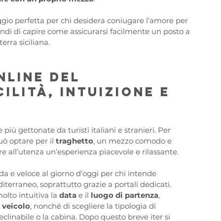
ggio perfetta per chi desidera coniugare l’amore per 
ndi di capire come assicurarsi facilmente un posto a 
erra siciliana.
line del 
ilità, intuizione e 
più gettonate da turisti italiani e stranieri. Per 
ò optare per il 
traghetto
, un mezzo comodo e 
ire all’utenza un’esperienza piacevole e rilassante.
a e veloce al giorno d’oggi per chi intende 
terraneo, soprattutto grazie a portali dedicati. 
lto intuitiva la 
data 
e il 
luogo di partenza
, 
 
veicolo
, nonché di scegliere la tipologia di 
eclinabile o la cabina. Dopo questo breve iter si 