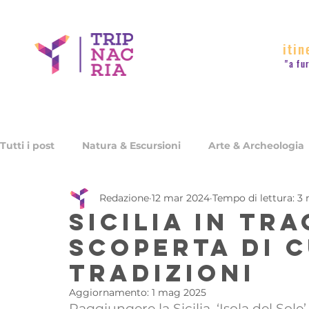
itin
"a fu
Tutti i post
Natura & Escursioni
Arte & Archeologia
Redazione
12 mar 2024
Tempo di lettura: 3
Ristoranti & Cantine
Quando andare in Sicilia
Sicilia in tr
scoperta di c
tradizioni
Aggiornamento:
1 mag 2025
Raggiungere la Sicilia, ‘Isola del Sole’