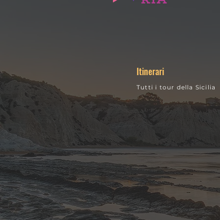
Cosa fare sui
Dove 
Nebrodi:
raftin
escursioni ed
Valle
Itinerari
esperienze nel
dell’
parco più
la gui
Tutti i tour della Sicilia
grande di
defini
Sicilia