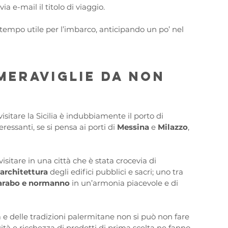
a e-mail il titolo di viaggio. 
tempo utile per l’imbarco, anticipando un po’ nel 
 meraviglie da non 
isitare la Sicilia è indubbiamente il porto di 
essanti, se si pensa ai porti di 
Messina 
e 
Milazzo
, 
sitare in una città che è stata crocevia di 
architettura
 degli edifici pubblici e sacri; uno tra 
arabo e normanno
 in un’armonia piacevole e di 
ra e delle tradizioni palermitane non si può non fare 
acità e ricchezza di prodotti di prima scelta ne fanno 