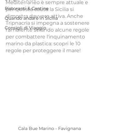
Mediterraneo è sempre attuale e 
Ristoranti & Cantine
per questa causa la Sicilia si 
dimostra davvero attiva. Anche 
Quando andare in Sicilia
Tripnacria si impegna a sostenere 
Consigli di Viaggio
l'ambiente stilando alcune regole 
per combattere l'inquinamento 
marino da plastica: scopri le 10 
regole per proteggere il mare!
Cala Bue Marino - Favignana 