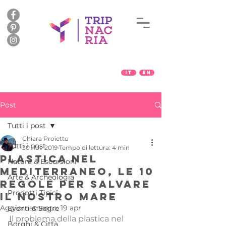
IT
EN
Post
Tutti i post
Chiara Proietto
Tutti i post
30 nov 2019
Tempo di lettura: 4 min
Plastica nel
Natura & Escursioni
Mediterraneo, le 10
Arte & Archeologia
regole per salvare
Prodotti Tipici
il nostro mare
Aggiornamento:
19 apr
Eventi & Sagre
Il problema della plastica nel 
Borghi & Città